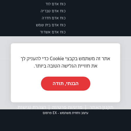
כוח אדם לוד
כוח אדם טבריה
כוח אדם חדרה
כוח אדם בית שמש
כוח אדם אשדוד
אתר זה משתמש בקבצי Cookie כדי להעניק לך
את חוויית הגלישה הטובה ביותר.
הבנתי, תודה
© 2025 או.אר.אס משאבי אנוש בע״מ. כל הזכויות שמורות.
תקנון האתר
|
מדיניות פרטיות
|
הצהרת נגישות
עיצוב וחווית משתמש - EX פרסום