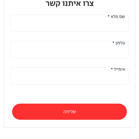
צרו איתנו קשר
שם מלא *
טלפון *
אימייל *
שליחה