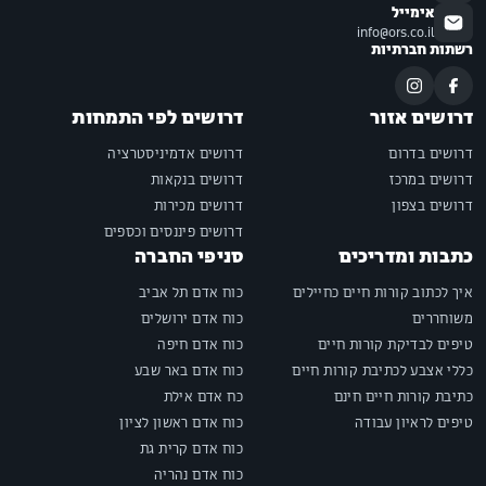
אימייל
info@ors.co.il
רשתות חברתיות
דרושים אזור
דרושים לפי התמחות
דרושים בדרום
דרושים אדמיניסטרציה
דרושים במרכז
דרושים בנקאות
דרושים בצפון
דרושים מכירות
דרושים פיננסים וכספים
כתבות ומדריכים
סניפי החברה
איך לכתוב קורות חיים כחיילים
כוח אדם תל אביב
משוחררים
כוח אדם ירושלים
טיפים לבדיקת קורות חיים
כוח אדם חיפה
כללי אצבע לכתיבת קורות חיים
כוח אדם באר שבע
כתיבת קורות חיים חינם
כח אדם אילת
טיפים לראיון עבודה
כוח אדם ראשון לציון
כוח אדם קרית גת
כוח אדם נהריה